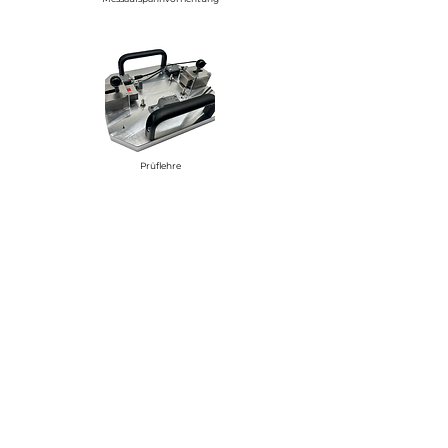
Prüflehre
Vakuumvorrichtung