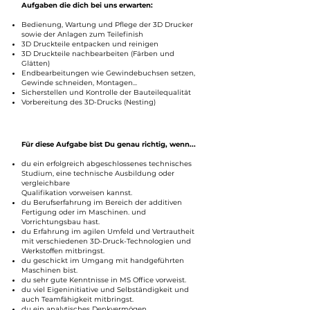
Aufgaben die dich bei uns erwarten:
Bedienung, Wartung und Pflege der 3D Drucker
sowie der Anlagen zum Teilefinish
3D Druckteile entpacken und reinigen
3D Druckteile nachbearbeiten (Färben und
Glätten)
Endbearbeitungen wie Gewindebuchsen setzen,
Gewinde schneiden, Montagen...
Sicherstellen und Kontrolle der Bauteilequalität
Vorbereitung des 3D-Drucks (Nesting)
Für diese Aufgabe bist Du genau richtig, wenn...
du ein erfolgreich abgeschlossenes technisches
Studium, eine technische Ausbildung oder
vergleichbare
Qualifikation vorweisen kannst.
du Berufserfahrung im Bereich der additiven
Fertigung oder im Maschinen. und
Vorrichtungsbau hast.
du Erfahrung im agilen Umfeld und Vertrautheit
mit verschiedenen 3D-Druck-Technologien und
Werkstoffen mitbringst.
du geschickt im Umgang mit handgeführten
Maschinen bist.
du sehr gute Kenntnisse in MS Office vorweist.
du viel Eigeninitiative und Selbständigkeit und
auch Teamfähigkeit mitbringst.
du ein analytisches Denkvermögen,